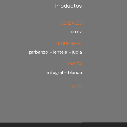
Productos
CEREALES
arroz
LEGUMBRES
garbanzo – lenteja – judia
PASTA
integral – blanca
VINO