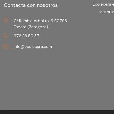
Ecolecera 
Contacta con nosotros
la inqu
C/ Rambla Arbolito, 6 50793
Fabara (Zaragoza)
976 83 50 37
info@ecolecera.com