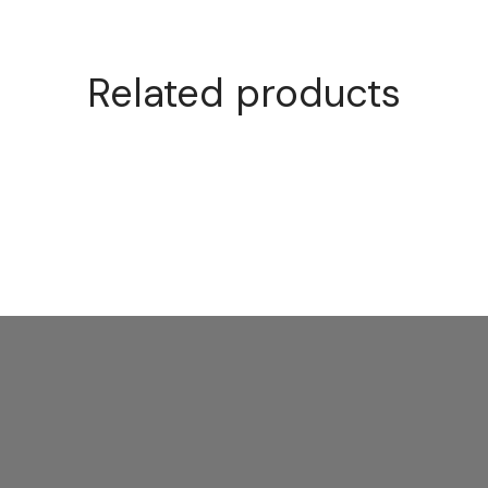
Related products
weiße Nudel
weiße Makkaroni