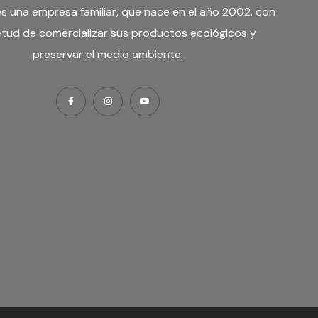
es una
empresa familiar
, que nace en el año 2002, con
ietud de comercializar sus productos ecológicos y
preservar el medio ambiente.